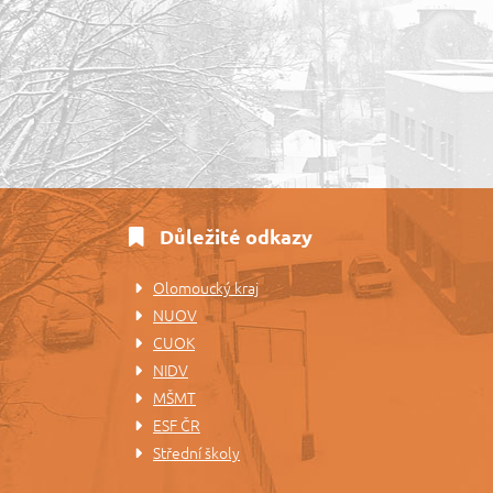
Důležité odkazy
Olomoucký kraj
NUOV
CUOK
NIDV
MŠMT
ESF ČR
Střední školy