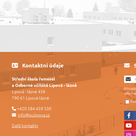
Kontaktní údaje
Střední škola řemesel
a Odborné učiliště Lipová - lázně
Přihlaš
Lipová - lázně 458
informa
790 61 Lipová-lázně
Sou
+420 584 459 330
info@oulipova.cz
Další kontakty