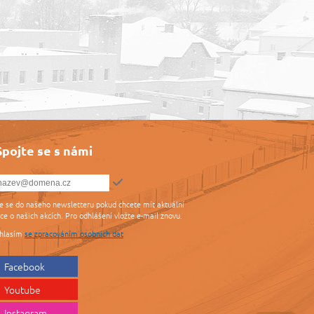
Spojte se s námi
te se do našeho newsletteru pokud chcete mít aktuální
ce o našich akcích. Pro odhlášení vložte e-mail znovu.
hlasím
se zpracováním osobních dat
Facebook
Youtube
Instagram