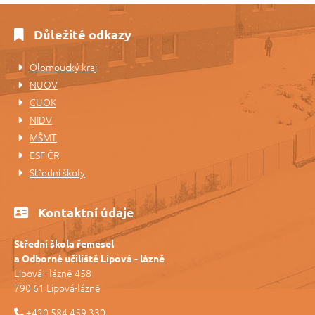
Důležité odkazy
Olomoucký kraj
NUOV
CUOK
NIDV
MŠMT
ESF ČR
Střední školy
Kontaktní údaje
Střední škola řemesel
a Odborné učiliště Lipová - lázně
Lipová - lázně 458
790 61 Lipová-lázně
+420 584 459 330