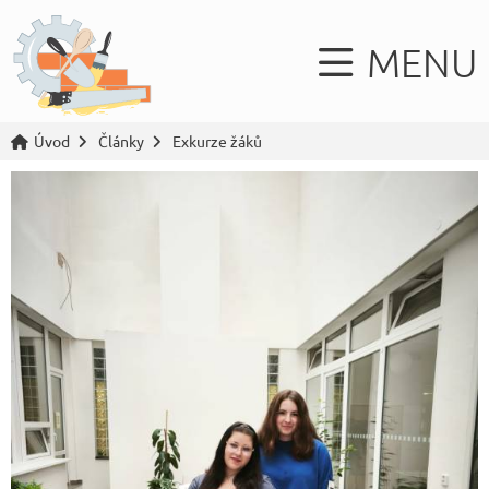
MENU
Úvod
Články
Exkurze žáků