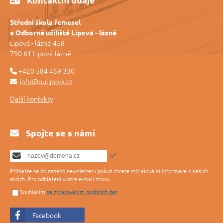
Střední škola řemesel
a Odborné učiliště Lipová - lázně
Lipová - lázně 458
790 61 Lipová-lázně
+420 584 459 330
info@oulipova.cz
Další kontakty
Spojte se s námi
Přihlašte se do našeho newsletteru pokud chcete mít aktuální informace o našich
akcích. Pro odhlášení vložte e-mail znovu.
Souhlasím
se zpracováním osobních dat
Facebook