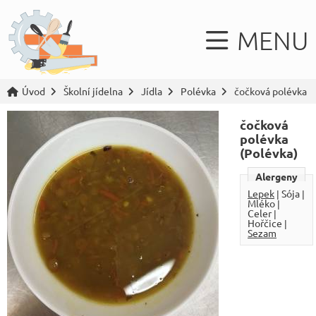
MENU
Úvod
Školní jídelna
Jídla
Polévka
čočková polévka
čočková
polévka
(Polévka)
Alergeny
Lepek
| Sója |
Mléko |
Celer |
Hořčice |
Sezam