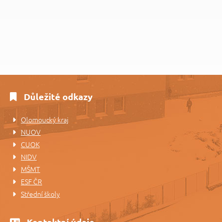
Důležité odkazy
Olomoucký kraj
NUOV
CUOK
NIDV
MŠMT
ESF ČR
Střední školy
Kontaktní údaje