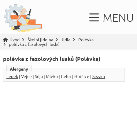
MENU
Úvod
Školní jídelna
Jídla
Polévka
polévka z fazolových lusků
polévka z fazolových lusků (Polévka)
Alergeny
Lepek
| Vejce | Sója | Mléko | Celer | Hořčice |
Sezam