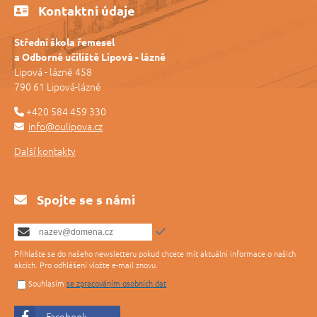
Kontaktní údaje
Střední škola řemesel
a Odborné učiliště Lipová - lázně
Lipová - lázně 458
790 61 Lipová-lázně
+420 584 459 330
info@oulipova.cz
Další kontakty
Spojte se s námi
Přihlašte se do našeho newsletteru pokud chcete mít aktuální informace o našich
akcích. Pro odhlášení vložte e-mail znovu.
Souhlasím
se zpracováním osobních dat
Facebook