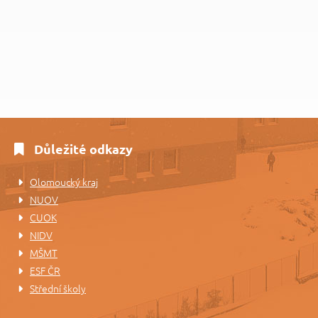
Důležité odkazy
Olomoucký kraj
NUOV
CUOK
NIDV
MŠMT
ESF ČR
Střední školy