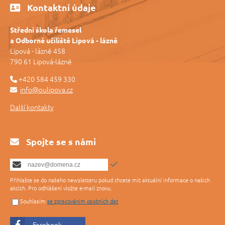
Kontaktní údaje
Střední škola řemesel
a Odborné učiliště Lipová - lázně
Lipová - lázně 458
790 61 Lipová-lázně
+420 584 459 330
info@oulipova.cz
Další kontakty
Spojte se s námi
Přihlašte se do našeho newsletteru pokud chcete mít aktuální informace o našich
akcích. Pro odhlášení vložte e-mail znovu.
Souhlasím
se zpracováním osobních dat
Facebook