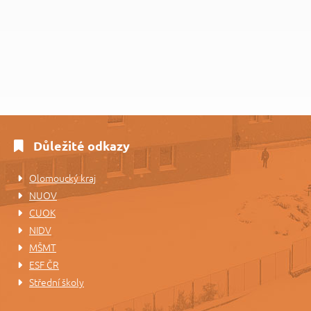
Důležité odkazy
Olomoucký kraj
NUOV
CUOK
NIDV
MŠMT
ESF ČR
Střední školy