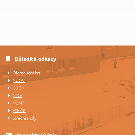
Důležité odkazy
Olomoucký kraj
NUOV
CUOK
NIDV
MŠMT
ESF ČR
Střední školy
Kontaktní údaje