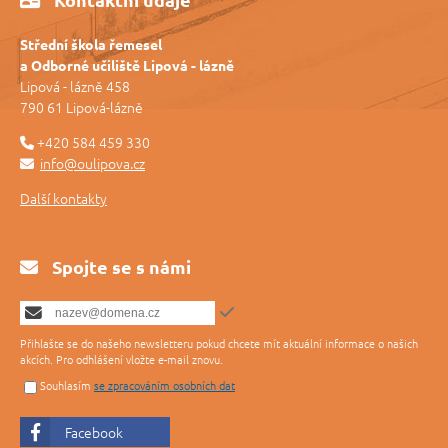
Střední škola řemesel
a Odborné učiliště Lipová - lázně
Lipová - lázně 458
790 61 Lipová-lázně
+420 584 459 330
info@oulipova.cz
Další kontakty
Spojte se s námi
Přihlašte se do našeho newsletteru pokud chcete mít aktuální informace o našich
akcích. Pro odhlášení vložte e-mail znovu.
Souhlasím
se zpracováním osobních dat
Facebook