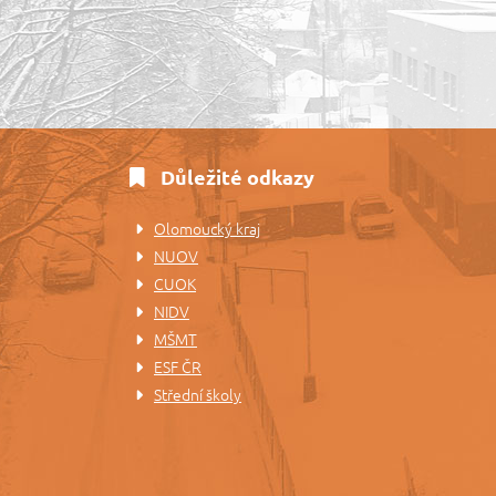
Důležité odkazy
Olomoucký kraj
NUOV
CUOK
NIDV
MŠMT
ESF ČR
Střední školy