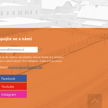
Spojte se s námi
te se do našeho newsletteru pokud chcete mít aktuální
ce o našich akcích. Pro odhlášení vložte e-mail znovu.
hlasím
se zpracováním osobních dat
Facebook
Youtube
Instagram