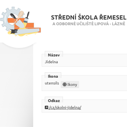
STŘEDNÍ ŠKOLA ŘEMESEL
A ODBORNÉ UČILIŠTĚ LIPOVÁ - LÁZNĚ
Název
Jídelna
Ikona
utensils
Ikony
Odkaz
/cz/skolni-jidelna/