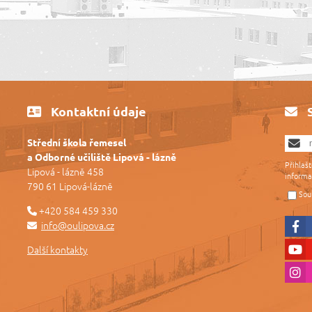
Kontaktní údaje
Střední škola řemesel
a Odborné učiliště Lipová - lázně
Přihlaš
Lipová - lázně 458
informa
790 61 Lipová-lázně
Sou
+420 584 459 330
info@oulipova.cz
Další kontakty