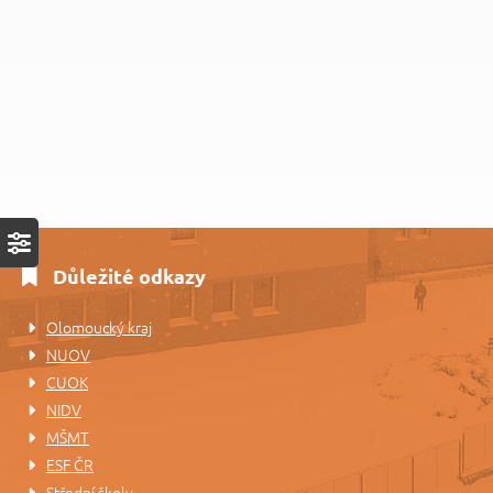
Důležité odkazy
Olomoucký kraj
NUOV
CUOK
NIDV
MŠMT
ESF ČR
Střední školy