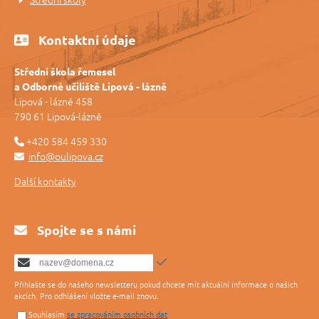
Kontaktní údaje
Střední škola řemesel
a Odborné učiliště Lipová - lázně
Lipová - lázně 458
790 61 Lipová-lázně
+420 584 459 330
info@oulipova.cz
Další kontakty
Spojte se s námi
Přihlašte se do našeho newsletteru pokud chcete mít aktuální informace o našich
akcích. Pro odhlášení vložte e-mail znovu.
Souhlasím
se zpracováním osobních dat