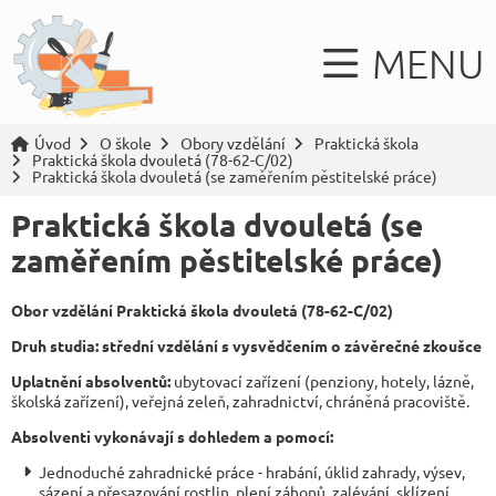
MENU
Úvod
O škole
Obory vzdělání
Praktická škola
Praktická škola dvouletá (78-62-C/02)
Praktická škola dvouletá (se zaměřením pěstitelské práce)
Praktická škola dvouletá (se
zaměřením pěstitelské práce)
Obor vzdělání Praktická škola dvouletá (78-62-C/02)
Druh studia: střední vzdělání s vysvědčením o závěrečné zkoušce
Uplatnění absolventů:
ubytovací zařízení (penziony, hotely, lázně,
školská zařízení), veřejná zeleň, zahradnictví, chráněná pracoviště.
Absolventi vykonávají s dohledem a pomocí:
Jednoduché zahradnické práce - hrabání, úklid zahrady, výsev,
sázení a přesazování rostlin, plení záhonů, zalévání, sklízení